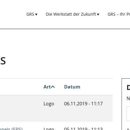
GRS
Die Werkstatt der Zukunft
GRS – Ihr P
Hauptnavigation
S
Art
Datum
N
Logo
06.11.2019 - 11:17
nels (EPS)
Logo
05.11.2019 - 11:13