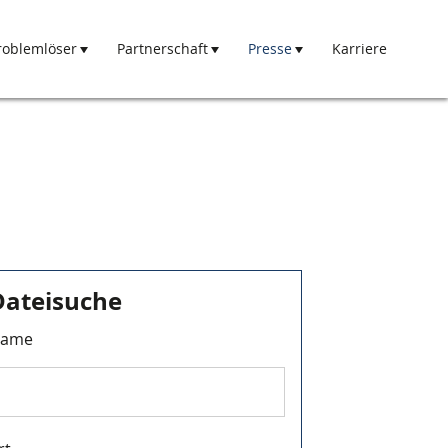
roblemlöser
Partnerschaft
Presse
Karriere
Dateisuche
ame