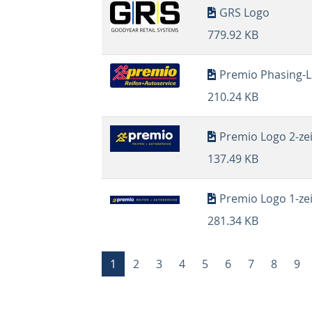
GRS Logo
779.92 KB
Premio Phasing-
210.24 KB
Premio Logo 2-zei
137.49 KB
Premio Logo 1-zeil
281.34 KB
Seitennummerierung
Aktuelle
1
Page
2
Page
3
Page
4
Page
5
Page
6
Page
7
Page
8
Pa
9
Seite