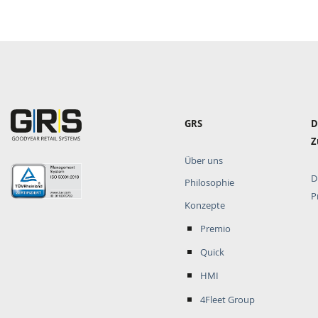
Hauptnavigation
GRS
D
Z
Über uns
D
Philosophie
P
Konzepte
Premio
Quick
HMI
4Fleet Group