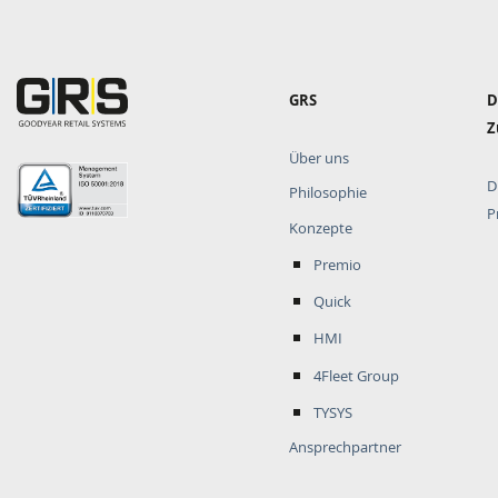
Hauptnavigation
GRS
D
Z
Über uns
D
Philosophie
P
Konzepte
Premio
Quick
HMI
4Fleet Group
TYSYS
Ansprechpartner