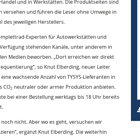
 Handel und in Werkstätten. Die Produktseiten sind
gen versehen und führen die Leser ohne Umwege in
des jeweiligen Herstellers.
Komplettrad-Experten für Autowerkstätten und
ur Verfügung stehenden Kanäle, unter anderem in
alen Medien beworben. „Dort erreichen wir direkt
equentierung“, so Knut Elberding, neuer Leiter
s eine wachsende Anzahl von TYSYS-Lieferanten in
us CO
neutraler oder armer Produktion anbieten.
2
e bei einer Bestellung werktags bis 18 Uhr bereits
t.
 noch nicht. Aber wo es geht, versuchen wir
ieren“, ergänzt Knut Elberding. Die weiterhin