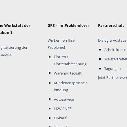
ie Werkstatt der
GRS – Ihr Problemlöser
Partnerschaft
ukunft
Wir kennen Ihre
Dialog & Austaus
igitalisierung der
Probleme!
Arbeitskreise
rozesse
Flotten /
Meistertreffe
Flottenabrechnung
Tagungen
Warenwirtschaft
Jetzt Partner we
Kundenansprache / -
bindung
Autoservice
LKW / NFZ
Einkauf