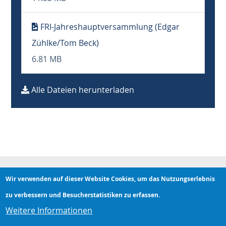
FRI-Jahreshauptversammlung (Edgar
Zühlke/Tom Beck)
6.81 MB
Alle Dateien herunterladen
Wir verwenden auf dieser Website Cookies, um das Nutzungserlebnis
Hauptnavigation
zu verbessern und Besucherstatistiken zu erfassen.
Weitere Informationen