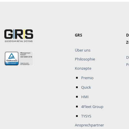
Hauptnavigation
GRS
D
Z
Über uns
D
Philosophie
P
Konzepte
Premio
Quick
HMI
4Fleet Group
TYSYS
Ansprechpartner