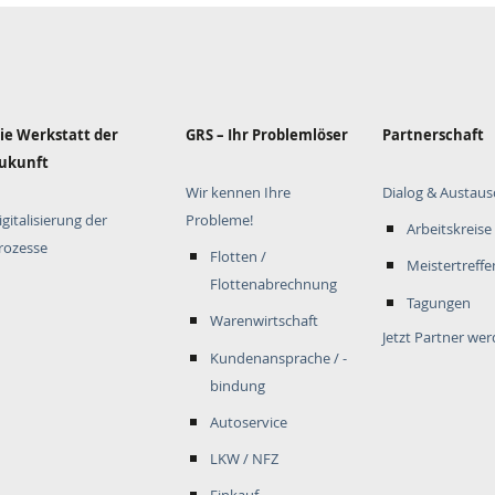
ie Werkstatt der
GRS – Ihr Problemlöser
Partnerschaft
ukunft
Wir kennen Ihre
Dialog & Austaus
igitalisierung der
Probleme!
Arbeitskreise
rozesse
Flotten /
Meistertreffe
Flottenabrechnung
Tagungen
Warenwirtschaft
Jetzt Partner we
Kundenansprache / -
bindung
Autoservice
LKW / NFZ