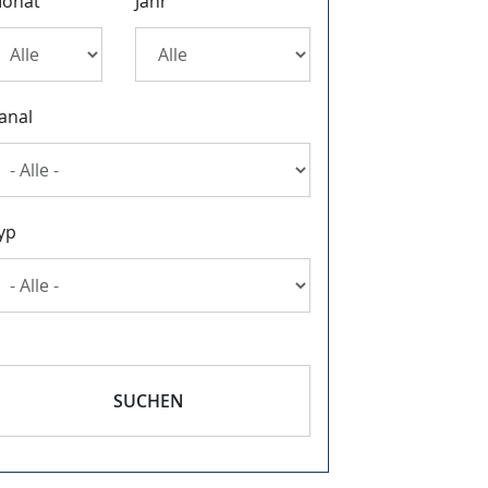
onat
Jahr
anal
yp
SUCHEN