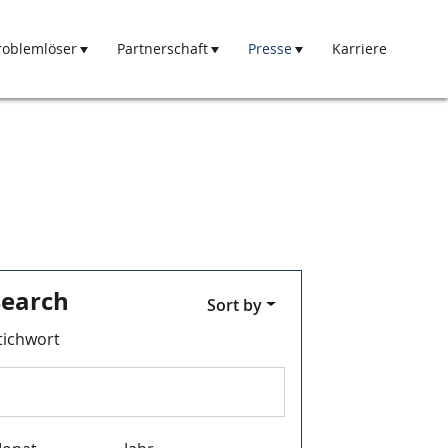
roblemlöser
Partnerschaft
Presse
Karriere
Search
Sort by
tichwort