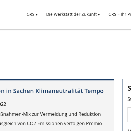
GRS
Die Werkstatt der Zukunft
GRS – Ihr P
Hauptnavigation
n in Sachen Klimaneutralität Tempo
S
022
aßnahmen-Mix zur Vermeidung und Reduktion
sgleich von CO2-Emissionen verfolgen Premio