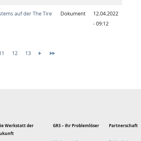
tems auf der The Tire
Dokument
12.04.2022
- 09:12
Page
11
Page
12
Page
13
Nächste
Letzte
Seite
Seite
ie Werkstatt der
GRS – Ihr Problemlöser
Partnerschaft
ukunft