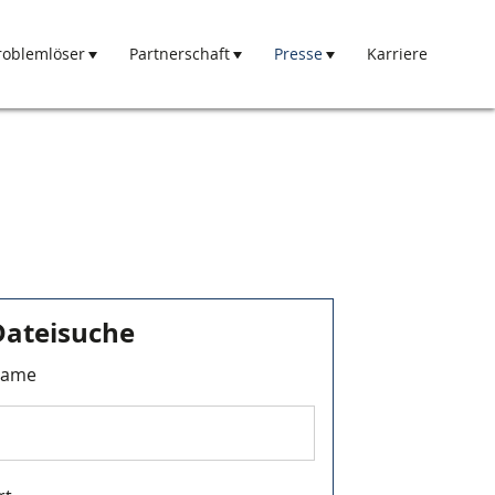
roblemlöser
Partnerschaft
Presse
Karriere
Dateisuche
ame