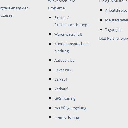
Wir kennen Ihre
Dialog & Austaus
igitalisierung der
Probleme!
Arbeitskreise
rozesse
Flotten /
Meistertreffe
Flottenabrechnung
Tagungen
Warenwirtschaft
Jetzt Partner we
Kundenansprache / -
bindung
Autoservice
LKW / NFZ
Einkauf
Verkauf
GRS-Training
Nachfolgeregelung
Premio Tuning