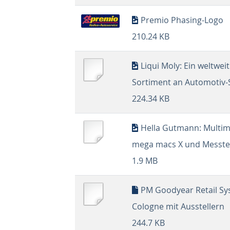
Premio Phasing-Logo
210.24 KB
Liqui Moly: Ein weltweit
Sortiment an Automotiv-
224.34 KB
Hella Gutmann: Multi
mega macs X und Messt
1.9 MB
PM Goodyear Retail Sys
Cologne mit Ausstellern
244.7 KB