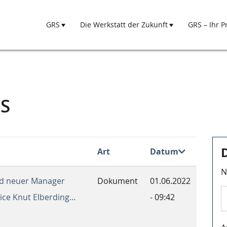
GRS
Die Werkstatt der Zukunft
GRS – Ihr P
Hauptnavigation
S
Art
Datum
N
rd neuer Manager
Dokument
01.06.2022
ice Knut Elberding…
- 09:42