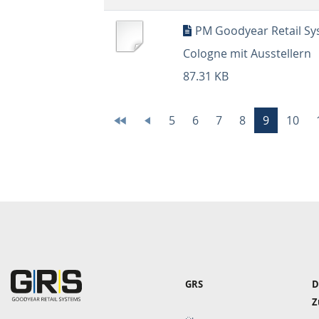
PM Goodyear Retail Sys
Cologne mit Ausstellern
87.31 KB
Seitennummerierung
Erste
Vorherige
Page
5
Page
6
Page
7
Page
8
Aktuelle
9
Page
10
Seite
Seite
Seite
Hauptnavigation
GRS
D
Z