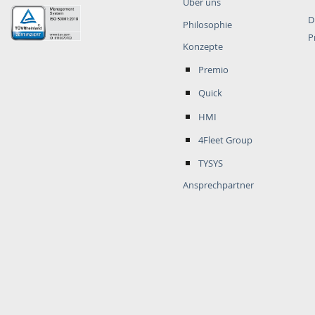
Über uns
D
Philosophie
P
Konzepte
Premio
Quick
HMI
4Fleet Group
TYSYS
Ansprechpartner