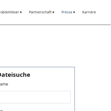
roblemlöser
Partnerschaft
Presse
Karriere
Dateisuche
ame