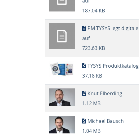
auf
187.04 KB
PM TYSYS legt digital
auf
723.63 KB
TYSYS Produktkatalog
37.18 KB
Knut Elberding
1.12 MB
Michael Bausch
1.04 MB