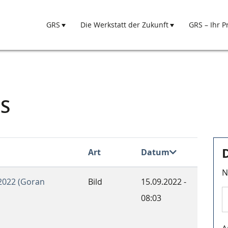
GRS
Die Werkstatt der Zukunft
GRS – Ihr P
Hauptnavigation
S
Art
Datum
N
2022 (Goran
Bild
15.09.2022 -
08:03