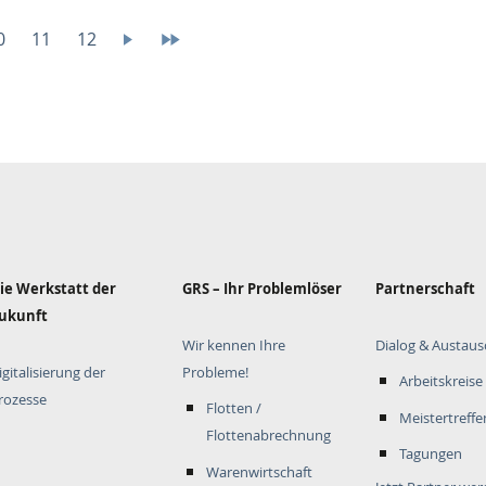
age
0
Page
11
Page
12
Nächste
Letzte
Seite
Seite
ie Werkstatt der
GRS – Ihr Problemlöser
Partnerschaft
ukunft
Wir kennen Ihre
Dialog & Austaus
igitalisierung der
Probleme!
Arbeitskreise
rozesse
Flotten /
Meistertreffe
Flottenabrechnung
Tagungen
Warenwirtschaft