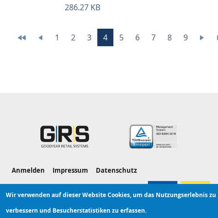
286.27 KB
Seitennummerierung
Erste
Vorherige
Page
1
Page
2
Page
3
Aktuelle
4
Page
5
Page
6
Page
7
Page
8
Page
9
Näch
Seite
Seite
Seite
Seite
Hauptnavigation
Servicenavigation
Anmelden
Impressum
Datenschutz
Wir verwenden auf dieser Website Cookies, um das Nutzungserlebnis zu
verbessern und Besucherstatistiken zu erfassen.